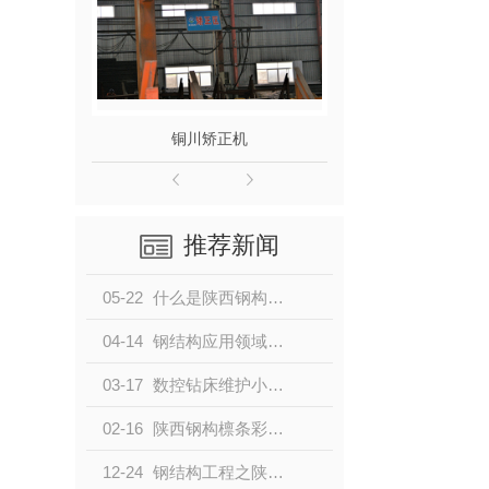
铜川矫正机
铜川喷
推荐新闻
05-22
什么是陕西钢构檩条彩板？
04-14
钢结构应用领域有哪些
03-17
数控钻床维护小知识你了解过吗？
02-16
陕西钢构檩条彩板厂家浅说彩钢压瓦机主要特点
12-24
钢结构工程之陕西钢结构平台